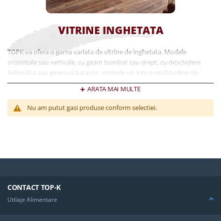
VITRINE INGHETATA
TOPK va ofera o gama variata de vitrine de inghetata. Modele
orizontale sau verticale, cu geam bombat sau drept, cu deschidere
hidraulica sau geamuri batante, vitrinele vin intr-o multitudine de
optiuni pentru a se potrivi perfect in orice gelaterie, cofetarie sau
ARATA MAI MULTE
restaurant. Optiunile de depozitare si accesoriile va permit
personalizarea liniilor de vitrine alese. Mai mult chiar, ele sunt
Nu am putut gasi produse conform selectiei.
complementare vitrinelor de expunere prajituri, ciocolata, salate,
neutre sau bain-marie. Astfel puteti fi sigur ca orice locatie ati deschide
la noi gasiti o linie completa de vitrine care se va potrivi perfect locatiei
dvs. Alegeti cel mai bun raport calitate pret pentru echipamente
produse cu ultima tehnologie de furnizori recunoscuti ca Jordao
Portugalia sau Silfer Italia.
CONTACT TOP-K
Utilaje Alimentare