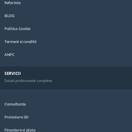
Referinte
BLOG
Politica Cookie
Termeni si conditii
ANPC
SERVICII
Solutii profesionale complete
Consultanta
Proiectare 3D
Finantare si plata