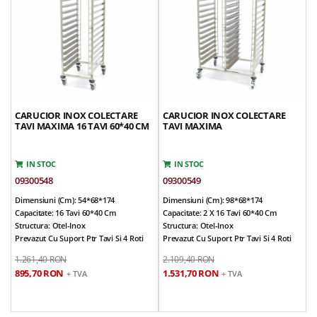
Greutate Echipament: 20 Kg
Produs Promotional
CARUCIOR INOX COLECTARE
CARUCIOR INOX COLECTARE
TAVI MAXIMA 16 TAVI 60*40 CM
TAVI MAXIMA
IN STOC
IN STOC
09300548
09300549
Dimensiuni (cm): 54*68*174
Dimensiuni (cm): 98*68*174
Capacitate: 16 Tavi 60*40 Cm
Capacitate: 2 X 16 Tavi 60*40 Cm
Structura: Otel-Inox
Structura: Otel-Inox
Prevazut Cu Suport Ptr Tavi Si 4 Roti
Prevazut Cu Suport Ptr Tavi Si 4 Roti
Pentru Deplasare
Pentru Deplasare
1.261,40 RON
2.109,40 RON
Rotile Sunt Prevazute Cu Sisteme De
Rotile Sunt Prevazute Cu Sisteme De
895,70 RON
1.531,70 RON
+ TVA
+ TVA
Franare (la 2 Roti)
Franare (la 2 Roti)
Suporti Cu Margini Rotunjite
Suporti Cu Margini Rotunjite
Diametru Tuburi: 25 Mm
Diametru Tuburi: 25 Mm
Distanta Intre Suporti: 85 Mm
Distanta Intre Suporti: 85 Mm