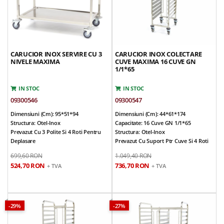
CARUCIOR INOX SERVIRE CU 3
CARUCIOR INOX COLECTARE
NIVELE MAXIMA
CUVE MAXIMA 16 CUVE GN
1/1*65
IN STOC
IN STOC
09300546
09300547
Dimensiuni (cm): 95*51*94
Dimensiuni (cm): 44*61*174
Structura: Otel-Inox
Capacitate: 16 Cuve GN 1/1*65
Prevazut Cu 3 Polite Si 4 Roti Pentru
Structura: Otel-Inox
Deplasare
Prevazut Cu Suport Ptr Cuve Si 4 Roti
Rotile Sunt Prevazute Cu Sisteme De
Pentru Deplasare
699,60 RON
1.049,40 RON
Franare
Rotile Sunt Prevazute Cu Sisteme De
524,70 RON
736,70 RON
+ TVA
+ TVA
Greutate: 15 Kg
Franare (la 2 Roti) Si Sisteme De
Produs Promotional
Protectie Din Silicon Impotriva Lovirii
Accidentale
Suporti Cu Margini Rotunjite
Diametru Tuburi: 25 Mm
-29%
-27%
Distanta Intre Suporti: 80 Mm
Usor De Curatat Si Intretinut