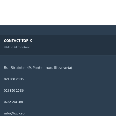
Usor De Curatat Si Intretinut
Usor De Curatat Si Intretinut
Greutate Echipament: 20 Kg
Greutate Echipament: 32 Kg
Produs Promotional
Produs Promotional
CONTACT TOP-K
Utilaje Alimentare
Bd. Biruintei 49, Pantelimon, Ilfov
(harta)
021 350 20 35
021 350 20 36
0722 294 088
info@topk.ro