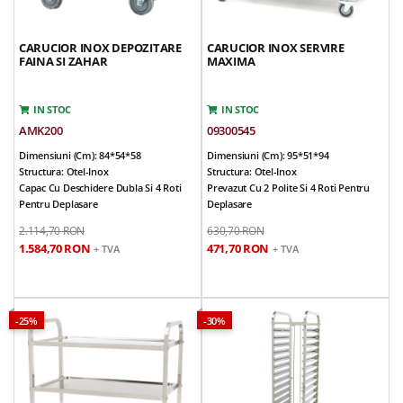
CARUCIOR INOX DEPOZITARE
CARUCIOR INOX SERVIRE
FAINA SI ZAHAR
MAXIMA
IN STOC
IN STOC
AMK200
09300545
Dimensiuni (cm): 84*54*58
Dimensiuni (cm): 95*51*94
Structura: Otel-Inox
Structura: Otel-Inox
Capac Cu Deschidere Dubla Si 4 Roti
Prevazut Cu 2 Polite Si 4 Roti Pentru
Pentru Deplasare
Deplasare
Rotile Sunt Prevazute Cu Sisteme De
Rotile Sunt Prevazute Cu Sisteme De
2.114,70 RON
630,70 RON
Franare (2 Roti)
Franare
1.584,70 RON
471,70 RON
+ TVA
+ TVA
Produs Promotional
Greutate: 18 Kg
Produs Promotional
-25%
-30%