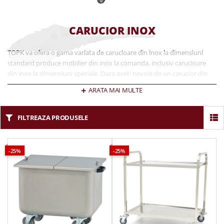
CARUCIOR INOX
TOPK va ofera o gama variata de carucioare din inox la dimensiuni
standard produce mobilier din inox la comanda, inclusiv carucioare
din inox la dimensiuni speciale. Daca aveti nevoie de un carucior din
inox cu dimensiuni sau caracteristici speciale care nu se regaseste in
ARATA MAI MULTE
oferat luati legatura cu un consultant de vanzari.
FILTREAZA PRODUSELE
-25%
-25%