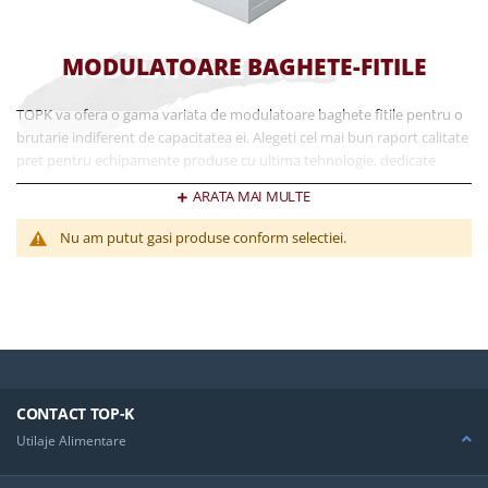
MODULATOARE BAGHETE-FITILE
TOPK va ofera o gama variata de modulatoare baghete fitile pentru o
brutarie indiferent de capacitatea ei. Alegeti cel mai bun raport calitate
pret pentru echipamente produse cu ultima tehnologie, dedicate
nevoilor dvs.
ARATA MAI MULTE
Nu am putut gasi produse conform selectiei.
CONTACT TOP-K
Utilaje Alimentare