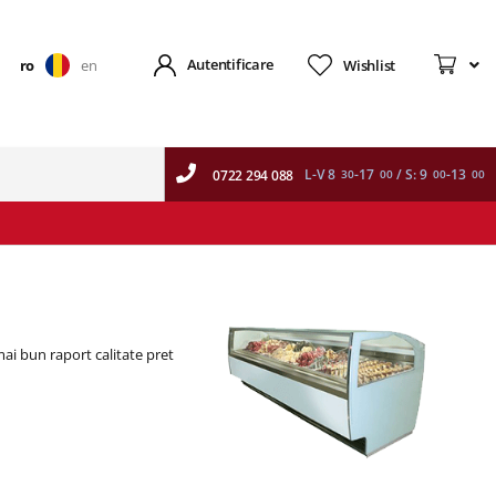
Autentificare
Wishlist
ro
en
L-V 8
-17
/ S: 9
-13
0722 294 088
30
00
00
00
mai bun raport calitate pret