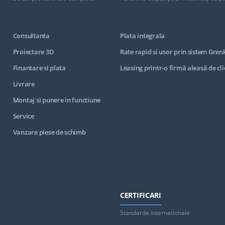
Consultanta
Plata integrala
Proiectare 3D
Rate rapid si usor prin sistem Gren
Finantare si plata
Leasing printr-o firmă aleasă de cli
Livrare
Montaj si punere in functiune
Service
Vanzare piese de schimb
CERTIFICARI
Standarde internationale