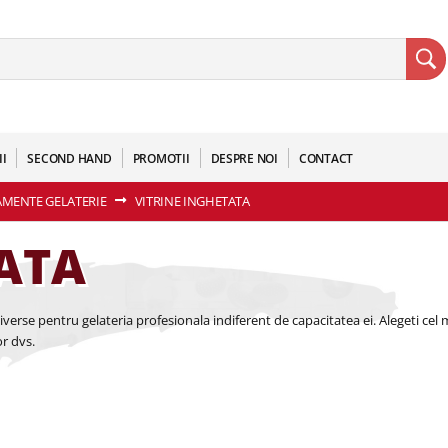
II
SECOND HAND
PROMOTII
DESPRE NOI
CONTACT
AMENTE GELATERIE
VITRINE INGHETATA
TATA
verse pentru gelateria profesionala indiferent de capacitatea ei. Alegeti cel 
r dvs.