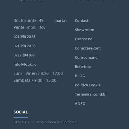
Bd. Biruintei 49,
(harta)
Contact
Pantelimon, Ilfov
Showroom
021 350 20 35
Despre noi
021 350 20 36
Conectare cont
0722 294 088
Cum comand
info@topk.ro
Referinte
Luni - Vineri / 8:30 - 17:00
BLOG
Sambata / 9:00 - 13:00
Politica Cookie
Termeni si conditii
ANPC
SOCIAL
Fii la zi cu industria horeca din Romania