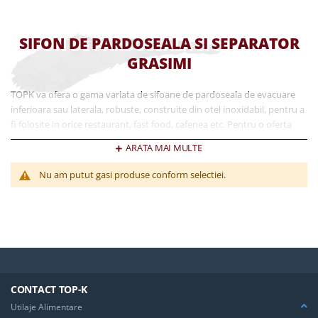
SIFON DE PARDOSEALA SI SEPARATOR
GRASIMI
TOPK va ofera o gama variata de sifoane de pardoseala de evacuare
inferioara sau laterala, robuste, construite din otel inoxidabil, pentru a
fi folosite in orice restaurant, fast food, cafenea etc. Pentru o oferta
personalizata luati legatura cu un consultant de vanzari TOPK. Alegeti
ARATA MAI MULTE
cel mai bun raport calitate pret pentru sifoane de pardoseala si
separatoare de grasimi produse din inox cu ultima tehnologie,
Nu am putut gasi produse conform selectiei.
dedicate nevoilor dvs.
CONTACT TOP-K
Utilaje Alimentare