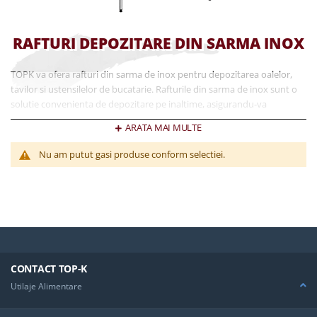
RAFTURI DEPOZITARE DIN SARMA INOX
TOPK va ofera rafturi din sarma de inox pentru depozitarea oalelor,
tavilor si ustensilelor de bucatarie. Rafturile din sarma de inox sunt o
solutie convenienta de depozitare pe inaltime, asigurandu-va
utilizarea optima chiar a celui mai mic spatiu disponibil.
ARATA MAI MULTE
Nu am putut gasi produse conform selectiei.
CONTACT TOP-K
Utilaje Alimentare