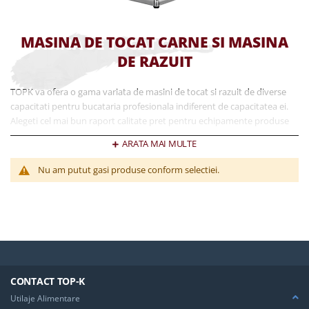
MASINA DE TOCAT CARNE SI MASINA
DE RAZUIT
TOPK va ofera o gama variata de masini de tocat si razuit de diverse
capacitati pentru bucataria profesionala indiferent de capacitatea ei.
Alegeti cel mai bun raport calitate pret pentru echipamente produse
cu ultima tehnologie, dedicate nevoilor dvs.
ARATA MAI MULTE
Nu am putut gasi produse conform selectiei.
CONTACT TOP-K
Utilaje Alimentare