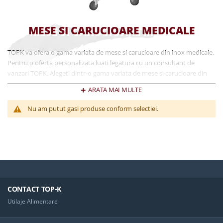
MESE SI CARUCIOARE MEDICALE
TOPK va ofera o gama variata de mese si carucioare din inox medicale.
Pentru o oferta personalizata luati legatura cu un consultant de
vanzari TOPK. Alegeti dintr-o gama variata de mese si carucioare din
inox medicale, pentru diagnosticare, operatie sau autopstie, ajustabile
ARATA MAI MULTE
pe inaltime sau fixe. Alegeti cel mai bun raport calitate pret pentru
echipamente produse cu ultima tehnologie, dedicate nevoilor dvs.
Nu am putut gasi produse conform selectiei.
CONTACT TOP-K
Utilaje Alimentare