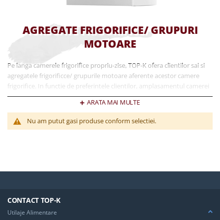
AGREGATE FRIGORIFICE/ GRUPURI
MOTOARE
Pe langa camerele frigorifice propriu-zise, TOP-K ofera clientilor sai si
agregatele frigorificce/ grupurile motoare aferente acestor camere
frigorifice. In functie de preferintele clientilor, amplasamentul camerei
frigorifice, tipul camerei frigorifice, temperaturile de lucru necesare,
ARATA MAI MULTE
precum si alte variabile, TOP-K ofera si recomanda totodata clientilor
sai grupurile motoare necesare camerelor frigorifice vizate. Exista
Nu am putut gasi produse conform selectiei.
doua tipuri de grupuri motoare pentru camerele frigorifice: - grupuri
motoare tip monobloc; - grupuri motoare tip split;
CONTACT TOP-K
Utilaje Alimentare